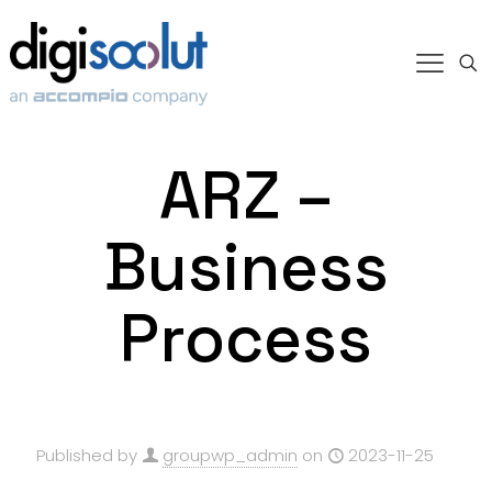
ARZ –
Business
Process
Published by
groupwp_admin
on
2023-11-25